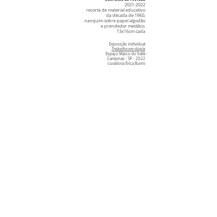
2021-2022
recorte de material educativo
da década de 1960,
nanquim sobre papel algodão
e prendedor metálico.
13x16cm cada
Exposição individual
Trabalho em dupla
Espaço Marco do Valle
Campinas - SP - 2022
curadoria Érica Burini
1/28